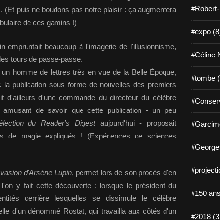
#Robert-
.. (Et puis ne boudons pas notre plaisir : ça augmentera
bulaire de ces gamins !)
#expo (8
 empruntait beaucoup à l'imagerie de l'illusionnisme,
#Céline N
 les tours de passe-passe.
t un homme de lettres très en vue de la Belle Époque,
#tombe (
c la publication sous forme de nouvelles des premiers
sait d'ailleurs d'une commande du directeur du célèbre
#Conserv
st amusant de savoir que cette publication - un peu
élection du Reader's Digest
aujourd'hui - proposait
#Garcimo
urs de magie expliqués ! (Expériences de sciences
#Georges
#projecti
évasion d'Arsène Lupin
, permet lors de son procès d'en
l'on y fait cette découverte : lorsque le président du
#150 ans
ntités derrière lesquelles se dissimule le célèbre
lle d'un dénommé Rostat, qui travailla aux côtés d'un
#2018 (3