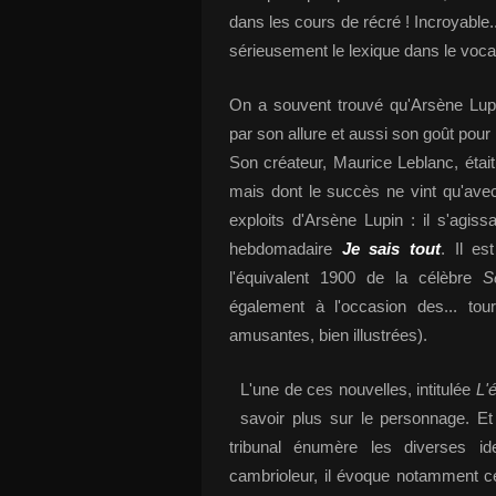
dans les cours de récré ! Incroyable.
sérieusement le lexique dans le voca
On a souvent trouvé qu'Arsène Lupin
par son allure et aussi son goût pour
Son créateur, Maurice Leblanc, étai
mais dont le succès ne vint qu'ave
exploits d'Arsène Lupin : il s'agis
hebdomadaire
Je sais tout
. Il e
l'équivalent 1900 de la célèbre
S
également à l'occasion des... to
amusantes, bien illustrées).
L'une de ces nouvelles, intitulée
L'
savoir plus sur le personnage. Et 
tribunal énumère les diverses ide
cambrioleur, il évoque notamment ce