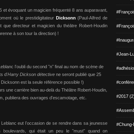
05 et évoquant un magicien fréquenté 8 ans auparavant,
#Françoi
ment où le prestidigitateur
Dicksonn
(Paul-Alfred de
ant que directeur et magicien du théâtre Robert-Houdin
#Françoi
enne à son tour la direction) !
#Inaugura
#Jean-Lu
blanc l'oubli du second "n" final au nom de scène de
#adhésio
ts d'
Harry Dickson détective
ne seront publié que 25
 Dicksonn est la seule référence possible !)
#confére
rs une carrière bien au-delà du Théâtre Robert-Houdin,
#2017 (2
nom, publiera des ouvrages d'escamotage, etc.
#Assembl
e Leblanc eut l'occasion de se rendre dans sa jeunesse
#Chung-L
s boulevards, qui était un peu le "must" quand on