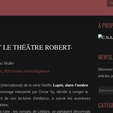
À PRO
ET LE THÉÂTRE ROBERT-
NEWSL
c Muller
Abonnez-
nc
,
#Dicksonn
,
#prestidigitateur
articles 
nternational) de la série Netflix
Lupin, dans l'ombre
Email
sonnage interprété par Omar Sy, décidé à venger la
 de ses lectures d'enfance, à savoir les aventures
CATÉG
blanc.
la ruée : les romans de Leblanc se partagent désormais