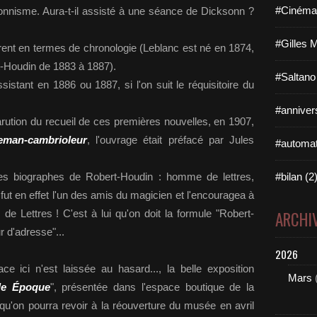
#Cinéma 
lusionnisme. Aura-t-il assisté à une séance de Dicksonn ?
#Gilles 
rent en termes de chronologie (Leblanc est né en 1874,
-Houdin de 1883 à 1887).
#Saltano
sistant en 1886 ou 1887, si l'on suit le réquisitoire du
#annivers
parution du recueil de ces premières nouvelles, en 1907,
eman-cambrioleur
, l'ouvrage était préfacé par Jules
#automat
es biographes de Robert-Houdin : homme de lettres,
#bilan (2
 fut en effet l'un des amis du magicien et l'encouragea à
e Lettres ! C'est à lui qu'on doit la formule "Robert-
ARCHI
 d'adresse"...
2026
ce ici n'est laissée au hasard..., la belle exposition
Mars
le Époque
", présentée dans l'espace boutique de la
u'on pourra revoir à la réouverture du musée en avril