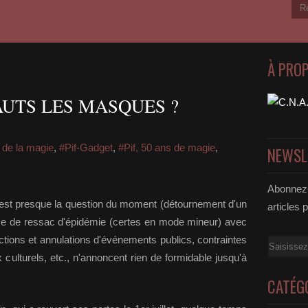
À PRO
AUTS LES MASQUES ?
de la magie
,
#Pif-Gadget
,
#Pif, 50 ans de magie
,
NEWSL
Abonnez-
 C'est presque la question du moment (détournement d'un
articles 
forme de ressac d'épidémie (certes en mode mineur) avec
ictions et annulations d'événements publics, contraintes
Email
x culturels, etc., n'annoncent rien de formidable jusqu'à
CATÉG