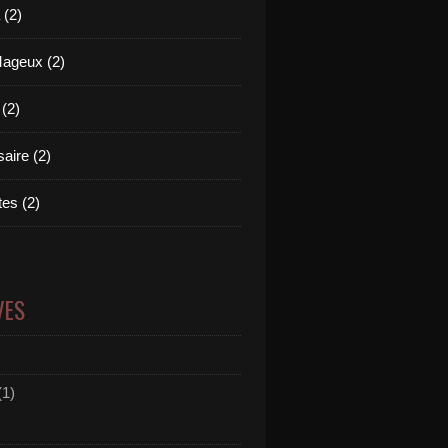
(2)
Mageux (2)
 (2)
aire (2)
es (2)
)
VES
(1)