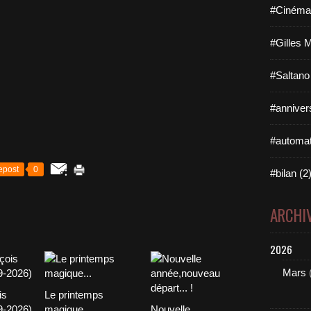
#Cinéma 
#Gilles 
#Saltano
#annivers
#automat
epost
0
#bilan (2
ARCHI
2026
Mars
is
Le printemps
9-2026)
magique...
Nouvelle