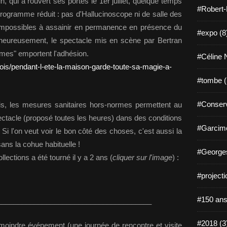
 qui a rouvert ses portes le 1er juillet, quelque temps
#Robert-
programme réduit : pas d'Hallucinoscope ni de salle des
s impossibles à assainir en permanence en présence du
#expo (8
s heureusement, le spectacle mis en scène par Bertran
ômes" emportent l'adhésion.
#Céline N
blois/pendant-l-ete-la-maison-garde-toute-sa-magie-a-
#tombe (
#Conserv
s, les mesures sanitaires hors-normes permettent au
pectacle (proposé toutes les heures) dans des conditions
#Garcimo
 Si l'on veut voir le bon côté des choses, c'est aussi la
sans la cohue habituelle !
#Georges
lections a été tourné il y a 2 ans (
cliquer sur l'image
) :
#projecti
#150 ans
______________________________________
#2018 (3
oindre événement (une journée de rencontre et visite