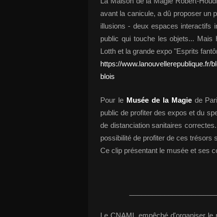
La Maison de la Magie Robert-Houdin,
avant la canicule, a dû proposer un 
illusions - deux espaces interactif
public qui touche les objets... Mai
Lotth et la grande expo "Esprits fant
https://www.lanouvellerepublique.fr/
blois
Pour le
Musée de la Magie
de Pari
public de profiter des expos et du s
de distanciation sanitaires correctes.
possibilité de profiter de ces trésors 
Ce clip présentant le musée et ses col
______________________
Le CNAMI, empêché d'organiser le m