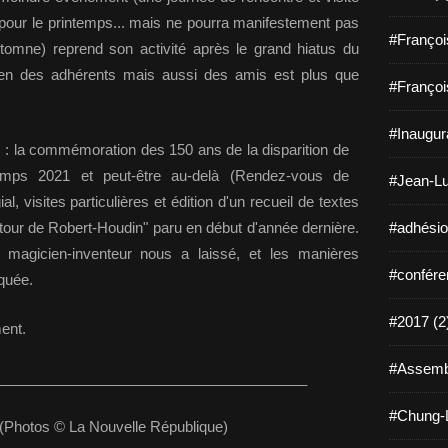
 pour le printemps... mais ne pourra manifestement pas
#Françoi
utomne) reprend son activité après le grand hiatus du
tien des adhérents mais aussi des amis est plus que
#Françoi
#Inaugura
r : la commémoration des 150 ans de la disparition de
emps 2021 et peut-être au-delà (Rendez-vous de
#Jean-Lu
al, visites particulières et édition d'un recueil de textes
tour de Robert-Houdin" paru en début d'année dernière.
#adhésio
magicien-inventeur nous a laissé, et les manières
#confére
quée.
#2017 (2
ent.
#Assembl
_______________________________________
#Chung-L
 (Photos © La Nouvelle République)