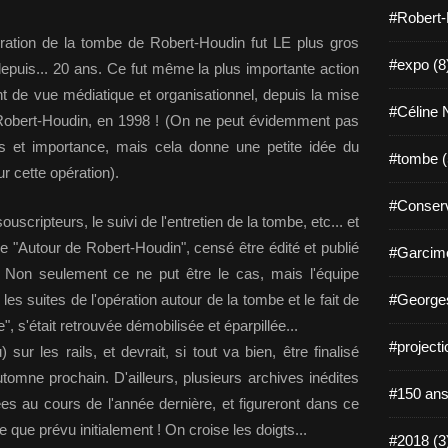
#Robert-
ation de la tombe de Robert-Houdin fut LE plus gros
#expo (8
puis... 20 ans. Ce fut même la plus importante action
int de vue médiatique et organisationnel, depuis la mise
#Céline N
Robert-Houdin, en 1998 ! (On ne peut évidemment pas
 et importance, mais cela donne une petite idée du
#tombe (
r cette opération).
#Conserv
souscripteurs, le suivi de l'entretien de la tombe, etc... et
ge "Autour de Robert-Houdin", censé être édité et publié
#Garcimo
). Non seulement ce ne put être le cas, mais l'équipe
les suites de l'opération autour de la tombe et le fait de
#Georges
", s'était retrouvée démobilisée et éparpillée...
#projecti
sur les rails, et devrait, si tout va bien, être finalisé
'automne prochain. D'ailleurs, plusieurs archives inédites
#150 ans
ées au cours de l'année dernière, et figureront dans ce
e que prévu initialement ! On croise les doigts...
#2018 (3