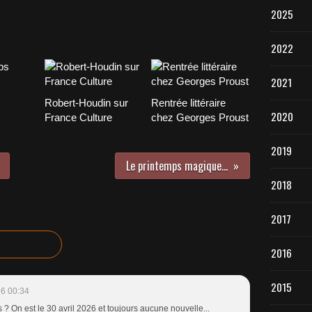
2025
2022
2021
Robert-Houdin sur
Rentrée littéraire
2020
France Culture
chez Georges Proust
2019
Le printemps magique...
2018
2017
2016
2015
6 00:34
 ? On est le 30 avril 2026 et toujours aucune nouvelle...