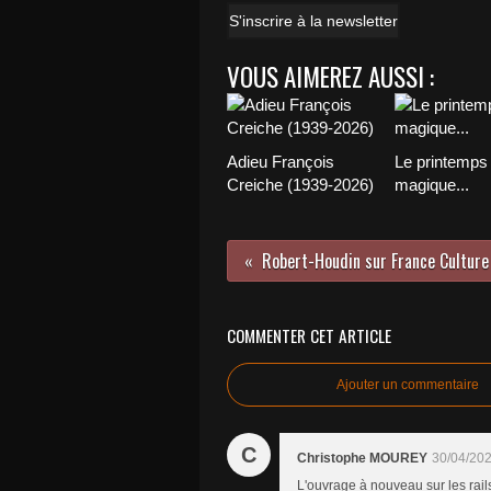
S'inscrire à la newsletter
VOUS AIMEREZ AUSSI :
Adieu François
Le printemps
Creiche (1939-2026)
magique...
Robert-Houdin sur France Culture
COMMENTER CET ARTICLE
Ajouter un commentaire
C
Christophe MOUREY
30/04/202
L'ouvrage à nouveau sur les rails