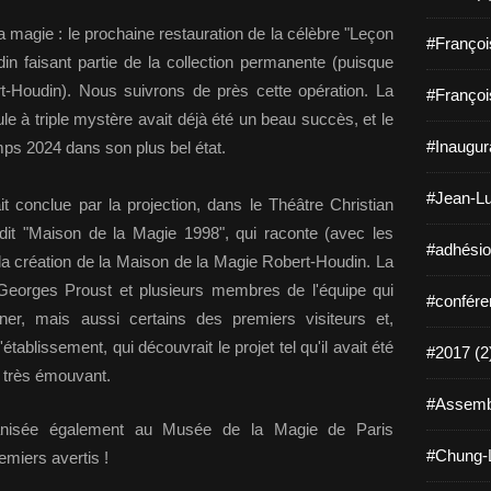
a magie : le prochaine restauration de la célèbre "Leçon
#Françoi
n faisant partie de la collection permanente (puisque
rt-Houdin). Nous suivrons de près cette opération. La
#Françoi
ule à triple mystère avait déjà été un beau succès, et le
#Inaugura
emps 2024 dans son plus bel état.
#Jean-Lu
t conclue par la projection, dans le Théâtre Christian
dit "Maison de la Magie 1998", qui raconte (avec les
#adhésio
 la création de la Maison de la Magie Robert-Houdin. La
 Georges Proust et plusieurs membres de l'équipe qui
#confére
hner, mais aussi certains des premiers visiteurs et,
établissement, qui découvrait le projet tel qu'il avait été
#2017 (2
e très émouvant.
#Assembl
ganisée également au Musée de la Magie de Paris
#Chung-L
miers avertis !