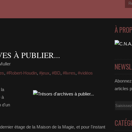
À PRO
ES À PUBLIER...
Muller
NEWSL
es
,
#Robert-Houdin
,
#jeux
,
#BD
,
#livres
,
#vidéos
Abonnez-
articles 
 la
e à
Email
n d'un
CATÉG
ernier étage de la Maison de la Magie, et pour l'instant