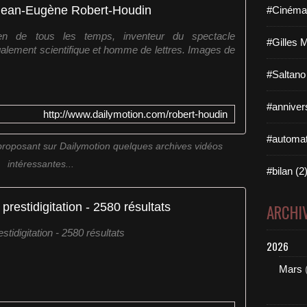
Jean-Eugène Robert-Houdin
#Cinéma 
n de tous les temps, inventeur du spectacle
#Gilles 
également scientifique et homme de lettres. Images de
.
#Saltano
#annivers
http://www.dailymotion.com/robert-houdin
#automat
roposant sur Dailymotion quelques archives vidéos
intéressantes...
#bilan (2
prestidigitation - 2580 résultats
ARCHI
stidigitation - 2580 résultats
2026
Mars