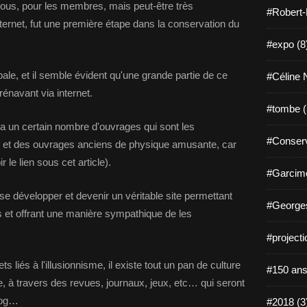
ous, pour les membres, mais peut-être très
#Robert-
ternet, fut une première étape dans la conservation du
#expo (8
ale, et il semble évident qu'une grande partie de ce
#Céline N
énavant via internet.
#tombe (
ica un certain nombre d'ouvrages qui sont les
#Conserv
sme et des ouvrages anciens de physique amusante, car
le lien sous cet article).
#Garcimo
e développer et devenir un véritable site permettant
#Georges
 et offrant une manière sympathique de les
#projecti
liés à l'illusionnisme, il existe tout un pan de culture
#150 ans
se, à travers des revues, journaux, jeux, etc… qui seront
log…
#2018 (3