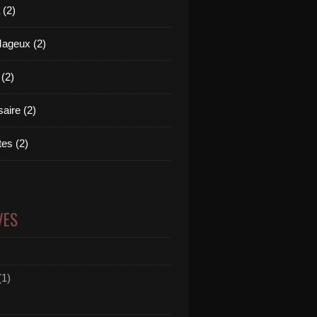
(2)
Mageux (2)
 (2)
aire (2)
es (2)
)
VES
(1)