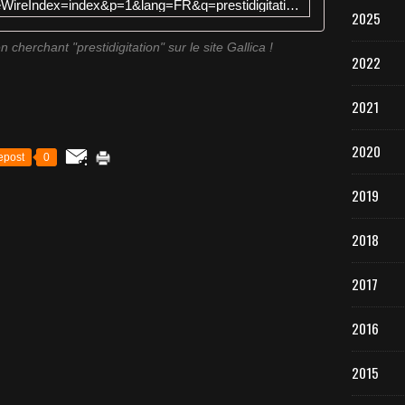
http://gallica.bnf.fr/Search?ArianeWireIndex=index&p=1&lang=FR&q=prestidigitation&x=21&y=12
2025
 cherchant "prestidigitation" sur le site Gallica !
2022
2021
2020
epost
0
2019
2018
2017
2016
2015