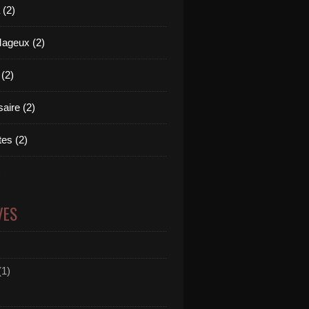
(2)
Mageux (2)
 (2)
aire (2)
es (2)
)
VES
(1)