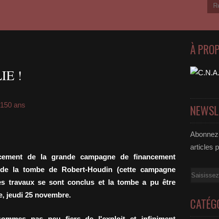
À PRO
E !
150 ans
NEWSL
Abonnez-
articles 
ncement de la grande campagne de financement
on de la tombe de Robert-Houdin (cette campagne
Email
les travaux se sont conclus et la tombe a pu être
e, jeudi 25 novembre.
CATÉG
ommes pas peu fiers de l'exploit et infiniment