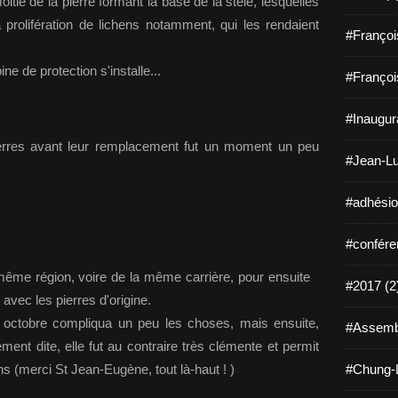
oitié de la pierre formant la base de la stèle, lesquelles
a prolifération de lichens notamment, qui les rendaient
#Françoi
ne de protection s'installe...
#Françoi
#Inaugura
ierres avant leur remplacement fut un moment un peu
#Jean-Lu
#adhésio
#confére
 même région, voire de la même carrière, pour ensuite
#2017 (2
avec les pierres d'origine.
 octobre compliqua un peu les choses, mais ensuite,
#Assembl
ment dite, elle fut au contraire très clémente et permit
ns (merci St Jean-Eugène, tout là-haut ! )
#Chung-L