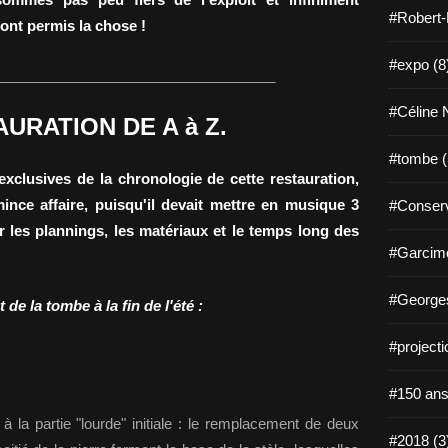
#Robert-
ont permis la chose !
#expo (8
___________________________________
#Céline N
URATION DE A à Z.
#tombe (
xclusives de la chronologie de cette restauration,
ince affaire, puisqu'il devait mettre en musique 3
#Conserv
r les plannings, les matériaux et le temps long des
#Garcimo
#Georges
de la tombe à la fin de l'été :
#projecti
#150 ans
 la partie "lourde" initiale : le remplacement de deux
#2018 (3