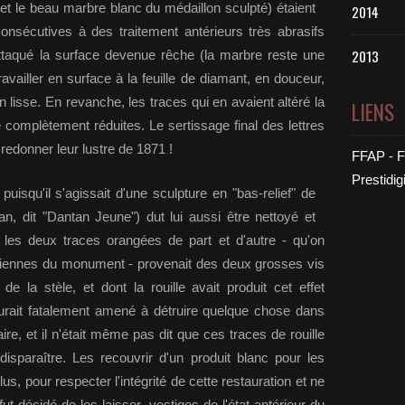
t et le beau marbre blanc du médaillon sculpté) étaient
2014
consécutives à des traitement antérieurs très abrasifs
2013
attaqué la surface devenue rêche (la marbre reste une
availler en surface à la feuille de diamant, en douceur,
en lisse. En revanche, les traces qui en avaient altéré la
LIENS
 complètement réduites. Le sertissage final des lettres
 redonner leur lustre de 1871 !
FFAP - F
Prestidig
uisqu'il s'agissait d'une sculpture en "bas-relief" de
an, dit "Dantan Jeune") dut lui aussi être nettoyé et
e les deux traces orangées de part et d'autre - qu'on
nciennes du monument - provenait des deux grosses vis
de la stèle, et dont la rouille avait produit cet effet
aurait fatalement amené à détruire quelque chose dans
raire, et il n'était même pas dit que ces traces de rouille
isparaître. Les recouvrir d'un produit blanc pour les
s, pour respecter l'intégrité de cette restauration et ne
ut décidé de les laisser, vestiges de l'état antérieur du