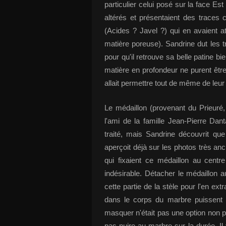
particulier celui posé sur la face Es
altérés et présentaient des traces 
(Acides ? Javel ?) qui en avaient 
matière poreuse). Sandrine dut les tr
pour qu'il retrouve sa belle patine bi
matière en profondeur ne purent être
allait permettre tout de même de leur
Le médaillon (provenant du Prieuré, p
l'ami de la famille Jean-Pierre Dant
traité, mais Sandrine découvrit qu
aperçoit déjà sur les photos très a
qui fixaient ce médaillon au centre 
indésirable. Détacher le médaillon 
cette partie de la stèle pour l'en ext
dans le corps du marbre puissent d
masquer n'était pas une option non plu
pas nuire au marbre sur la durée. Il f