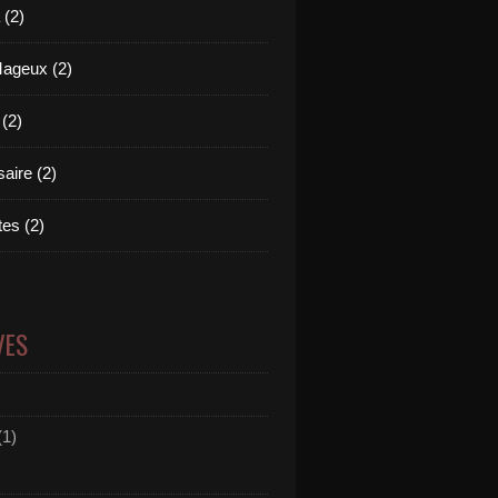
(2)
Mageux (2)
 (2)
aire (2)
es (2)
)
VES
(1)