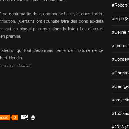
#Robert-
er" de contrepartie de la campagne Ulule, et dans l'ordre
#expo (8
tribution. (Certains ont souhaité faire des dons au-delà
e qui les plaçait plus haut dans la liste.) Les clubs et
#Céline N
en premier.
#tombe (
eurs, qui font désormais partie de l'histoire de ce
ert-Houdin...
#Conserv
ersion grand format)
#Garcimo
#Georges
#projecti
#150 ans
epost
0
#2018 (3