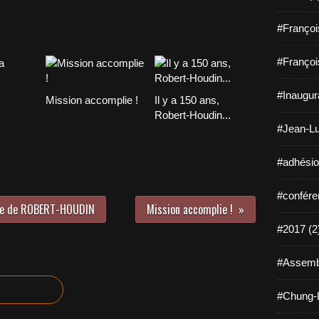
#Françoi
#Françoi
#Inaugura
Mission accomplie !
Il y a 150 ans,
Robert-Houdin...
#Jean-Lu
#adhésio
#confére
mbe de ROBERT-HOUDIN
Mission accomplie !
#2017 (2
#Assembl
#Chung-L