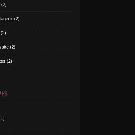
(2)
Mageux (2)
 (2)
aire (2)
es (2)
)
VES
(1)