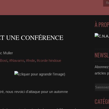
À PRO
 ET UNE CONFÉRENCE
c Muller
NEWSL
 Bost
,
#Navarro
,
#Inde
,
#corde hindoue
Abonnez-
articles 
Email
tré, nous revoici d'attaque pour un automne
CATÉG