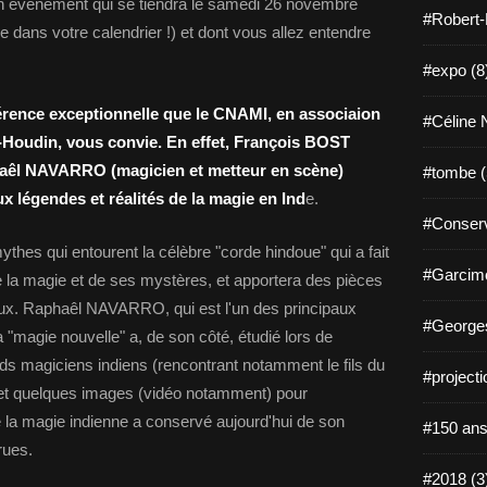
n événement qui se tiendra le samedi 26 novembre
#Robert-
ge dans votre calendrier !) et dont vous allez entendre
#expo (8
férence exceptionnelle que le CNAMI, en associaion
#Céline N
-Houdin, vous convie. En effet, François BOST
phaêl NAVARRO (magicien et metteur en scène)
#tombe (
 légendes et réalités de la magie en Ind
e.
#Conserv
hes qui entourent la célèbre "corde hindoue" qui a fait
#Garcimo
 la magie et de ses mystères, et apportera des pièces
aux. Raphaêl NAVARRO, qui est l'un des principaux
#Georges
"magie nouvelle" a, de son côté, étudié lors de
ds magiciens indiens (rencontrant notamment le fils du
#projecti
n et quelques images (vidéo notamment) pour
e la magie indienne a conservé aujourd'hui de son
#150 ans
rues.
#2018 (3