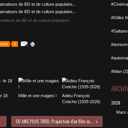
#Cinéma 
#Gilles 
 amateurs de BD et de culture populaire...
#Saltano
epost
0
#annivers
#automat
#bilan (2
ARCHI
e 18
Mille et une magies !
Adieu François
Creiche (1939-2026)
2026
Mars
hner
50 ANS PLUS TARD, Projection d'un film mythique !