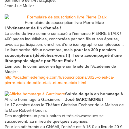
patrimoine de l'Art Magique.
Jean-Luc Muller
Formulaire de souscription livre Pierre Etaix
L'événement de fin d'année !
La sortie du livre-somme consacré à l'immense PIERRE ETAIX !
400 pages inoubliables, concoctées par son fils et son épouse,
avec sa participation, enrichies d'une iconographie somptueuse...
Le livre sortira début novembre, mais
pour les 300 premiers
souscripteurs (dépêchez-vous !!) il sera accompagné d'une
lithographie signée par Pierre Etaix !
Lien pour le commander en ligne sur le site de l'Académie de
Magie :
http://academiedemagie.com/fr/souscriptions/3025-c-est-ca-
pierre-etaix-de-odile-etaix-et-marc-etaix.html
Soirée de gala en hommage à
Affiche hommage à Garcimore
José GARCIMORE !
Le 17 octobre dans le Théâtre Christian Fechner de la Maison de
la Maie Robert-Houdin.
Des magiciens un peu lunaires et très clownesques se
succèderont, au milieu de quelques surprises.
Pour les adhérents du CNAMI, l'entrée est à 15 € au lieu de 20 €.