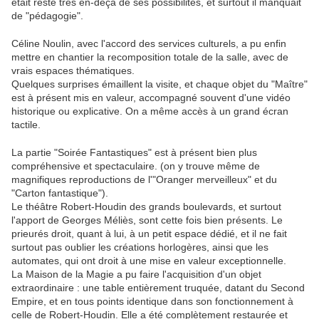
était resté très en-deça de ses possibilités, et surtout il manquait
de "pédagogie".
Céline Noulin, avec l'accord des services culturels, a pu enfin
mettre en chantier la recomposition totale de la salle, avec de
vrais espaces thématiques.
Quelques surprises émaillent la visite, et chaque objet du "Maître"
est à présent mis en valeur, accompagné souvent d'une vidéo
historique ou explicative. On a même accès à un grand écran
tactile.
La partie "Soirée Fantastiques" est à présent bien plus
compréhensive et spectaculaire. (on y trouve même de
magnifiques reproductions de l'"Oranger merveilleux" et du
"Carton fantastique").
Le théâtre Robert-Houdin des grands boulevards, et surtout
l'apport de Georges Méliès, sont cette fois bien présents. Le
prieurés droit, quant à lui, à un petit espace dédié, et il ne fait
surtout pas oublier les créations horlogères, ainsi que les
automates, qui ont droit à une mise en valeur exceptionnelle.
La Maison de la Magie a pu faire l'acquisition d'un objet
extraordinaire : une table entièrement truquée, datant du Second
Empire, et en tous points identique dans son fonctionnement à
celle de Robert-Houdin. Elle a été complètement restaurée et