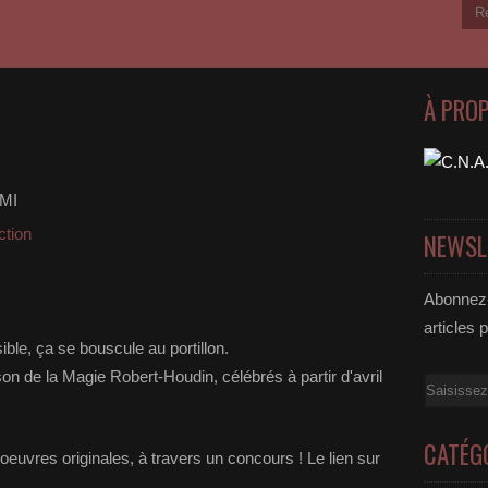
À PRO
MI
ction
NEWSL
Abonnez-
articles 
ble, ça se bouscule au portillon.
n de la Magie Robert-Houdin, célébrés à partir d'avril
Email
CATÉG
uvres originales, à travers un concours ! Le lien sur