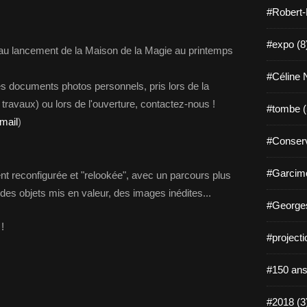
#Robert-
#expo (8
 au lancement de la Maison de la Magie au printemps
#Céline N
documents photos personnels, pris lors de la
 travaux) ou lors de l'ouverture, contactez-nous !
#tombe (
mail
)
#Conserv
#Garcimo
nt reconfigurée et "relookée", avec un parcours plus
 des objets mis en valeur, des images inédites...
#Georges
!
#projecti
#150 ans
#2018 (3