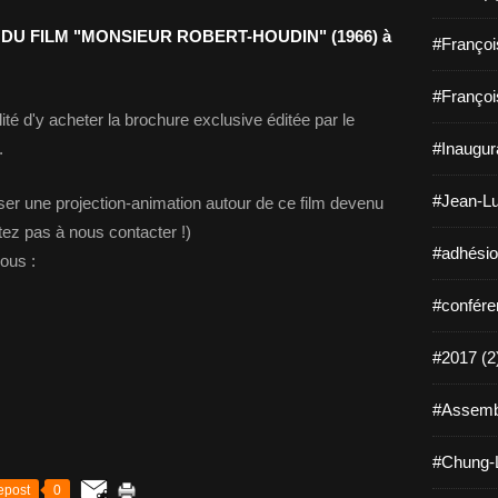
U FILM "MONSIEUR ROBERT-HOUDIN" (1966) à
#Françoi
#Françoi
ité d'y acheter la brochure exclusive éditée par le
.
#Inaugura
#Jean-Lu
ser une projection-animation autour de ce film devenu
itez pas à nous contacter !)
#adhésio
sous :
#confére
#2017 (2
#Assembl
#Chung-L
epost
0