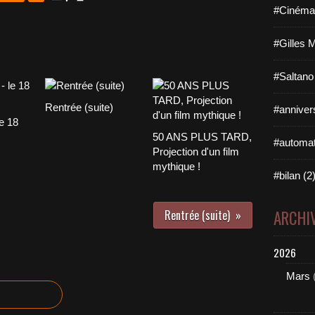
#Cinéma 
#Gilles 
#Saltano
Rentrée (suite)
#annivers
e 18
50 ANS PLUS TARD,
#automat
Projection d'un film
mythique !
#bilan (2
ARCHI
Rentrée (suite)
2026
Mars